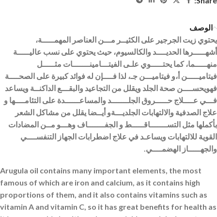
Share:
الوصف
يحتوي زيت الجرجير على الكثيــر مـــن العناصر المهمـــــة،
أشهـــــرها الحديــــد والكالسيوم، حيث يحتوي على نسب عاليـــــة
منهـــــما، كما يحتـــــوي علـى الفيتـــامينـــــــات مثـــــل
فيتاميـــــن أ،و فيتاميـــن جـ، لذا فــــإن له فوائد كبيرة على الصحــــة
فهويحســــن صحة الجلد ويقلل من التجاعيد والبقـــع الداكنــة ويساعد
فـــي عــــلاج حـــــروق الجلـــــــد والمساعــــــدة على التئامــــها و
علاج الصدفية والالتهابات الجلديـــةو أيــضا يقلل من مشاكل الشعر
بأكملها مثل التســـــــاقـــــط و الجفـــــــاف وهـــو مــن المضادات
القوية للالتهابات ويساعـد في علاج اضطرابات الجهاز التنفســــي
والجهـــــاز الهضمــــي.
Arugula oil contains many important elements, the most
famous of which are iron and calcium, as it contains high
proportions of them, and it also contains vitamins such as
vitamin A and vitamin C, so it has great benefits for health as