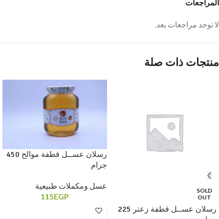
المراجعات
لا توجد مراجعات بعد.
منتجات ذات صلة
رسلان عســل قطفة موالح 450
جرام
عسل ومكملات طبيعية
SOLD
115
EGP
OUT
رسلان عســل قطفة زعتر 225