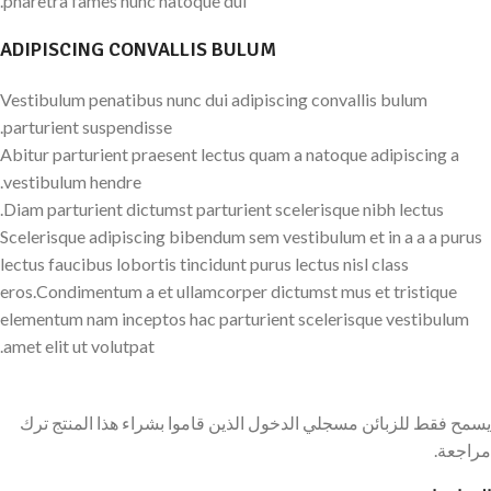
pharetra fames nunc natoque dui.
ADIPISCING CONVALLIS BULUM
Vestibulum penatibus nunc dui adipiscing convallis bulum
parturient suspendisse.
Abitur parturient praesent lectus quam a natoque adipiscing a
vestibulum hendre.
Diam parturient dictumst parturient scelerisque nibh lectus.
Scelerisque adipiscing bibendum sem vestibulum et in a a a purus
lectus faucibus lobortis tincidunt purus lectus nisl class
eros.Condimentum a et ullamcorper dictumst mus et tristique
elementum nam inceptos hac parturient scelerisque vestibulum
amet elit ut volutpat.
يسمح فقط للزبائن مسجلي الدخول الذين قاموا بشراء هذا المنتج ترك
مراجعة.