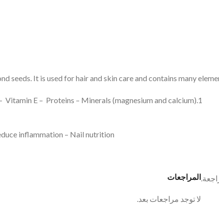
d seeds. It is used for hair and skin care and contains many eleme
1.Unsaturated fatty acids (oleic and linoleic acid) – Vitamin E – Proteins – Minerals (magnesium and calcium)
educe inflammation – Nail nutrition
المراجعات
اجعة.
لا توجد مراجعات بعد.