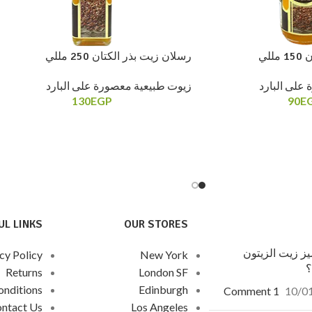
لي
رسلان زيت بذر الكتان 250 مللي
على البارد
زيوت طبيعية معصورة على البارد
130
EGP
90
E
UL LINKS
OUR STORES
ز زيت الزيتون
cy Policy
New York
؟
Returns
London SF
onditions
Edinburgh
1 Comment
10/0
ntact Us
Los Angeles