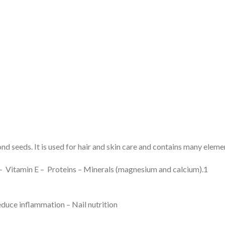
d seeds. It is used for hair and skin care and contains many eleme
1.Unsaturated fatty acids (oleic and linoleic acid) – Vitamin E – Proteins – Minerals (magnesium and calcium)
educe inflammation – Nail nutrition