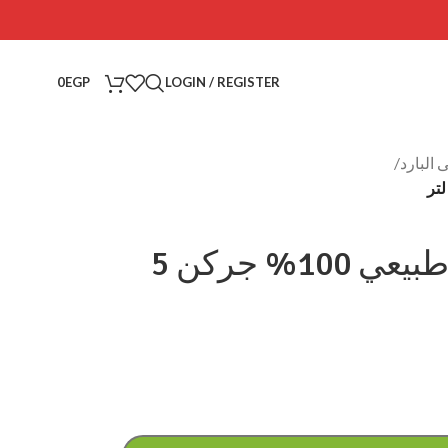
0
EGP
LOGIN / REGISTER
البارد
/
رسلان زيت لوز حلو طبيعي 100% جركن 5