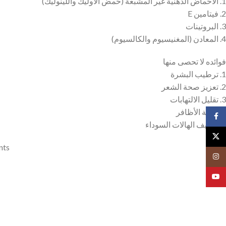
1. الأحماض الدهنية غير المشبعة (حمض الأوليك واللينوليك)
2. فيتامين E
3. البروتينات
4. المعادن (المغنيسيوم والكالسيوم)
فوائده لا تحصى منها
1. ترطيب البشرة
2. تعزيز صحة الشعر
3. تقليل الالتهابات
4. تغذية الأظافر
Facebook
5. تخفيف الهالات السوداء
X
nts
Instagram
YouTube