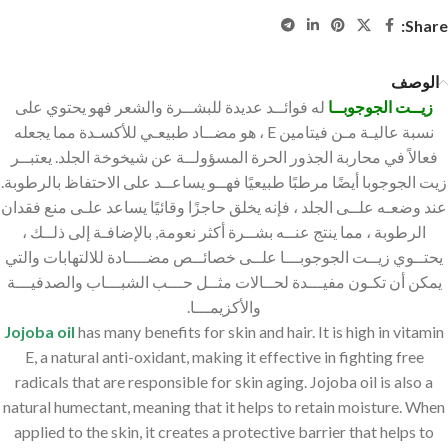
Share:
الوصف
زيــت الجوجوبــا
له فوائــد عديدة للبشــرة والشعر فهو يحتوي على
نسبة عاليـة مـن فيتامين E ، هو مضــاد طبيعـي للأكسـدة مما يجعله
فعالاً في محاربة الجذور الحرة المسؤولــة عن شيخوخة الجلد. يعتبــر
زيت الجوجوبا أيضًا مرطبًا طبيعيًا فهــو يساعــد على الاحتفاظ بالرطوبة.
عند وضعـه علــى الجلد ، فإنه يخلق حاجزًا وقائيًا يساعد علـى منع فقدان
الرطوبة ، مما ينتج عنــه بشــرة أكثر نعومة, بالإضافـة إلى ذلــك ،
يحتــوي زيــت الجوجوبـــا علــى خصائــص مضــــادة للالتهابات والتي
يمكن أن تكـون مفيـــدة لحــالات مثــل حـــب الشبـــاب والصدفيـــة
والأكزيمـــا.
Jojoba oil
has many benefits for skin and hair. It is high in vitamin
E, a natural anti-oxidant, making it effective in fighting free
radicals that are responsible for skin aging. Jojoba oil is also a
natural humectant, meaning that it helps to retain moisture. When
applied to the skin, it creates a protective barrier that helps to