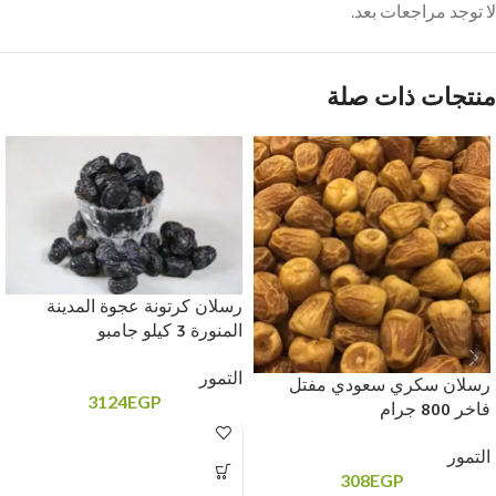
لا توجد مراجعات بعد.
منتجات ذات صلة
رسلان كرتونة عجوة المدينة
المنورة 3 كيلو جامبو
التمور
رسلان سكري سعودي مفتل
3124
EGP
فاخر 800 جرام
التمور
308
EGP