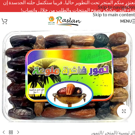
نعتذر منكم المتجر تحت التطوير حاليا.. قريبا ستكتمل حلته الجدسدة إن
Skip to navigation
شاء الله.. يمكنكم تصفح المنتجات والطلب من خلال واتساب!
Skip to main content
MENU
Click to enlarge
الرئيسية
/
المتجر
/
التمور